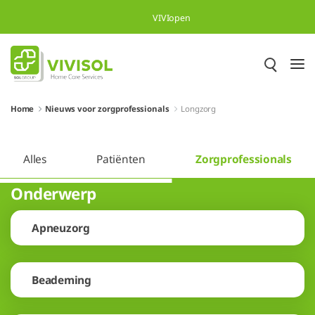
Overslaan en naar hoofdinhoud gaan
VIVIopen
Home
Nieuws voor zorgprofessionals
Longzorg
Alles
Patiënten
Zorgprofessionals
Onderwerp
Apneuzorg
Beademing