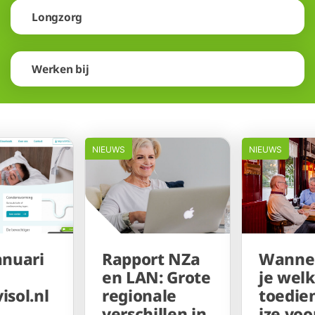
Longzorg
Werken bij
NIEUWS
NIEUWS
anuari
Rapport NZa
Wannee
en LAN: Grote
je wel
isol.nl
regionale
toedie
verschillen in
jze voo