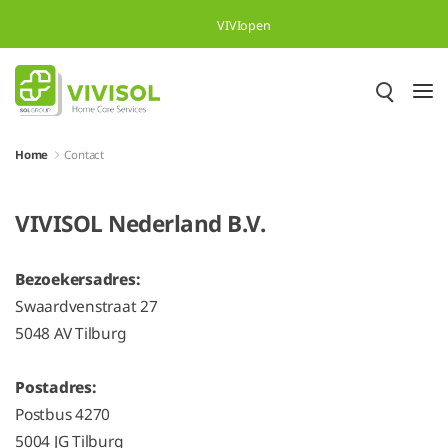
Overslaan en naar hoofdinhoud gaan
VIVIopen
Home
Contact
VIVISOL Nederland B.V.
Bezoekersadres:
Swaardvenstraat 27
5048 AV Tilburg
Postadres:
Postbus 4270
5004 JG Tilburg