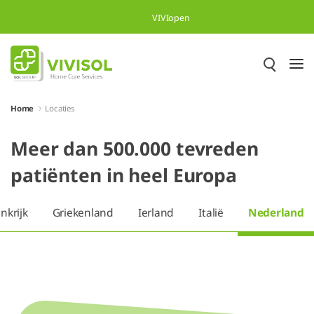
Overslaan en naar hoofdinhoud gaan
VIVIopen
Home
Locaties
Meer dan 500.000 tevreden
patiënten in heel Europa
nkrijk
Griekenland
Ierland
Italië
Nederland