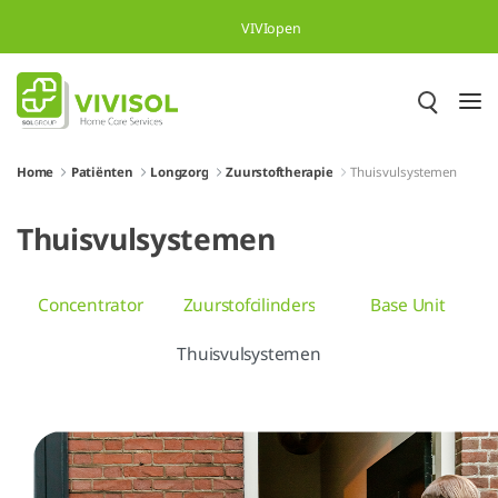
Overslaan en naar hoofdinhoud gaan
VIVIopen
Home
Patiënten
Longzorg
Zuurstoftherapie
Thuisvulsystemen
Thuisvulsystemen
Concentrator
Zuurstofcilinders
Base Unit
Thuisvulsystemen