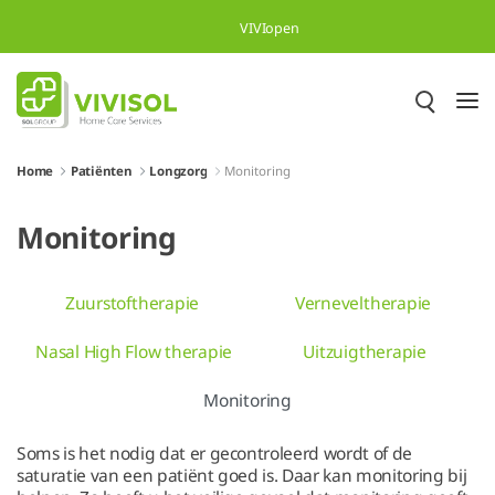
Overslaan en naar hoofdinhoud gaan
VIVIopen
Home
Patiënten
Longzorg
Monitoring
Monitoring
Zuurstoftherapie
Verneveltherapie
Nasal High Flow therapie
Uitzuigtherapie
Monitoring
Soms is het nodig dat er gecontroleerd wordt of de
saturatie van een patiënt goed is. Daar kan monitoring bij