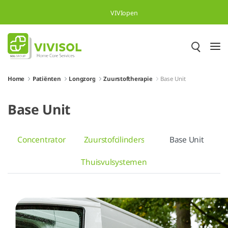
Overslaan en naar hoofdinhoud gaan
VIVIopen
Home
Patiënten
Longzorg
Zuurstoftherapie
Base Unit
Base Unit
Concentrator
Zuurstofcilinders
Base Unit
Thuisvulsystemen