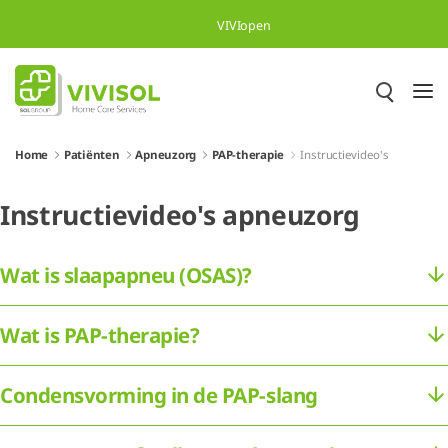
Overslaan en naar hoofdinhoud gaan
VIVIopen
Home
Patiënten
Apneuzorg
PAP-therapie
Instructievideo's
Instructievideo's apneuzorg
Wat is slaapapneu (OSAS)?
Wat is PAP-therapie?
Condensvorming in de PAP-slang