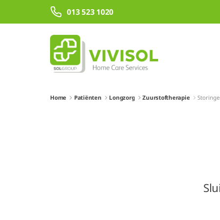
Overslaan en naar hoofdinhoud gaan
013 523 1020
Home
Patiënten
Longzorg
Zuurstoftherapie
Storinge
Slu