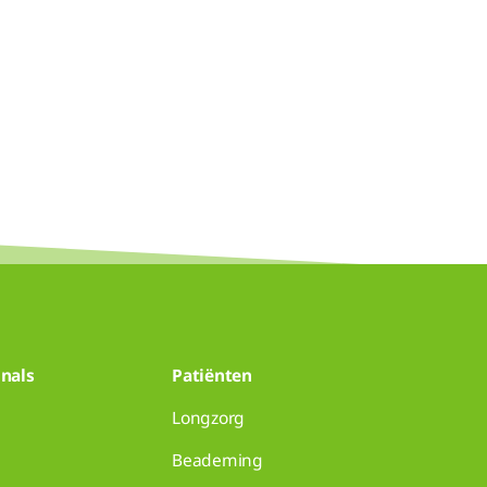
nals
Patiënten
Longzorg
Beademing