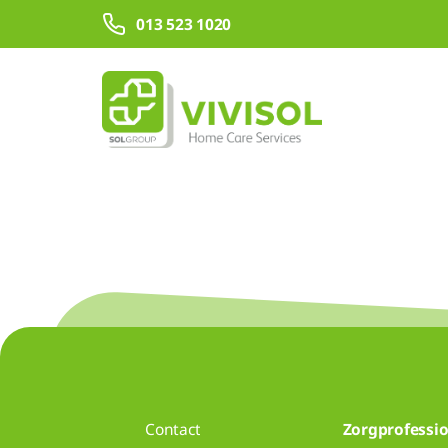
Overslaan en naar hoofdinhoud gaan
013 523 1020
Contact
Zorgprofessio