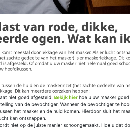
last van rode, dikke,
eerde ogen. Wat kan i
n komt meestal door lekkage van het masker. Als er lucht ontsn
het zachte gedeelte van het masker) is er maskerlekkage. Dit 
d is afgesteld. Of omdat u uw masker niet helemaal goed scho
uw hoofdkussen.
t tussen de huid en de maskerinzet (het zachte gedeelte van he
ekkage. Dit kan meerdere oorzaken hebben:
Bekijk hier
aat niet goed afgesteld.
hoe u uw masker goed a
stelling van de bevochtiger. Wanneer de bevochtiger te hoo
tussen het masker en de huid komen. Hierdoor sluit het mas
lucht kan ontsnappen.
rdt niet op de juiste manier schoongemaakt. Hoe u dat doe