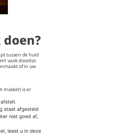
k doen?
apt tussen de huid
komt vaak doordat
onmaakt of in uw
t masker) is er
fstelt.
g staat afgesteld
ker niet goed af,
t, leest u in deze