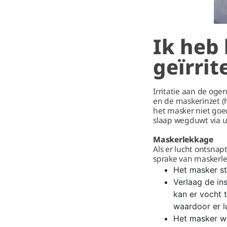
Ik heb 
geïrrit
Irritatie aan de oge
en de maskerinzet (
het masker niet goe
slaap wegduwt via 
Maskerlekkage
Als er lucht ontsnap
sprake van maskerl
Het masker st
Verlaag de in
kan er vocht 
waardoor er 
Het masker wo