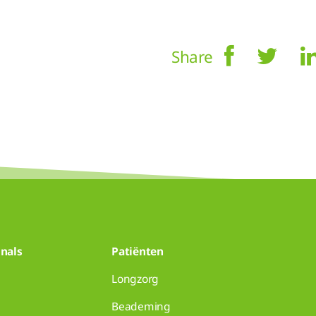
Share
nals
Patiënten
Longzorg
Beademing