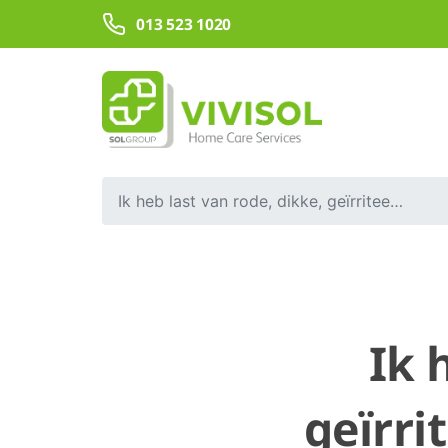
Overslaan en naar hoofdinhoud gaan
013 523 1020
Ik heb last van rode, dikke, geïrriteerde ogen bij het gebruik van mijn PAP-apparaat. Wat kan ik doen?
Ik 
geïrri