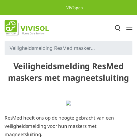
Overslaan en naar hoofdinhoud gaan
VIVIopen
Veiligheidsmelding ResMed maskers met magneetsluiting
Veiligheidsmelding ResMed
maskers met magneetsluiting
ResMed heeft ons op de hoogte gebracht van een
veiligheidsmelding voor hun maskers met
magneetsluiting.