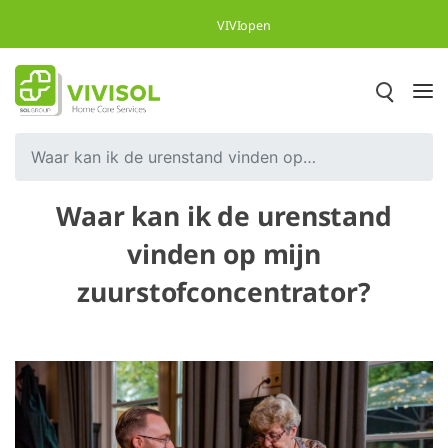
Overslaan en naar hoofdinhoud gaan
VIVIopen
Waar kan ik de urenstand vinden op mijn zuurstofconcentrator?
Waar kan ik de urenstand
vinden op mijn
zuurstofconcentrator?