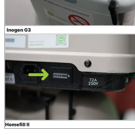
Inogen G3
Homefill II