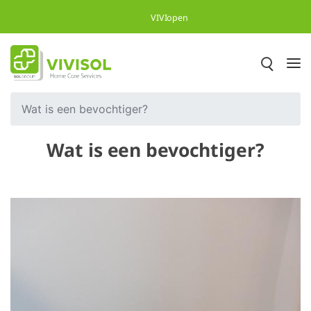
Overslaan en naar hoofdinhoud gaan
VIVIopen
Wat is een bevochtiger?
Wat is een bevochtiger?