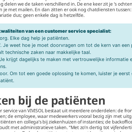
ag delen we de taken verschillend in. De ene keer zit je ’s ochte
n je met mailen. En dan zitten er ook nog chatdiensten tussen:
riatie dus; geen enkele dag is hetzelfde.
aliteiten van een customer service specialist:
org. Elke dag help je patiënten.
. Je weet hoe je moet doorvragen om tot de kern van een
lt technische zaken naar makkelijke taal.
 Je krijgt dagelijks te maken met vertrouwelijke informatie 
ens.
 oor. Om tot een goede oplossing te komen, luister je eerst
atiënt.
en bij de patiënten
 service van VIVISOL bestaat uit meerdere onderdelen: de front
en; de employee, waar medewerkers vooral bezig zijn met uitg
iënten en collega’s bij ziekenhuizen of instanties; de backoffice
oudt met administratieve taken. “Met zo’n dertig tot vijfende