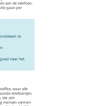
nds aan de telefoon,
 die gaan per
 probleem te
en
 goed naar het
office, waar alle
aande telefoontjes
, die zich
rtig mensen vormen