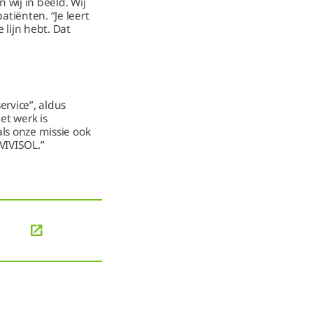
wij in beeld. Wij
atiënten. “Je leert
lijn hebt. Dat
ervice”, aldus
et werk is
als onze missie ook
 VIVISOL.”