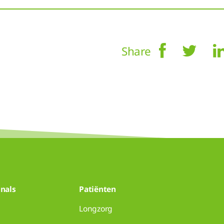
Share
nals
Patiënten
Longzorg