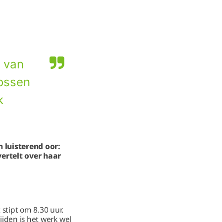
k van
lossen
k
 luisterend oor:
vertelt over haar
stipt om 8.30 uur.
ijden is het werk wel