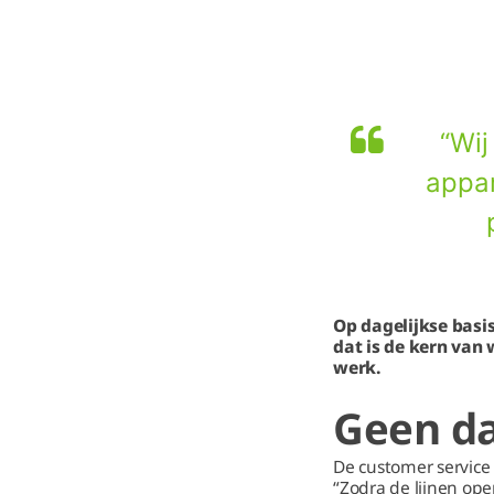
“Wij
appar
Op dagelijkse basi
dat is de kern van 
werk.
Geen da
De customer service 
“Zodra de lijnen ope