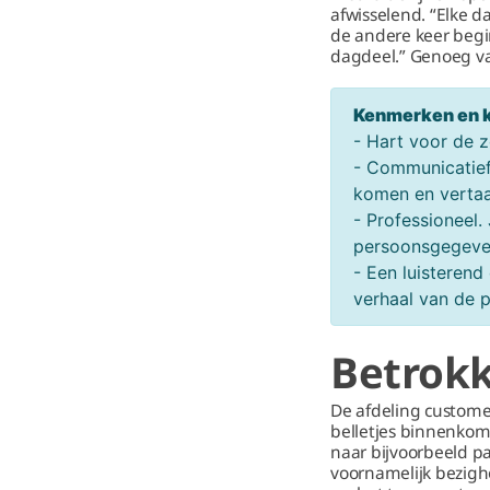
afwisselend. “Elke d
de andere keer begi
dagdeel.” Genoeg va
Kenmerken en kw
- Hart voor de z
- Communicatief
komen en vertaa
- Professioneel.
persoonsgegev
- Een luisterend
verhaal van de p
Betrokk
De afdeling customer
belletjes binnenkom
naar bijvoorbeeld pat
voornamelijk bezigh