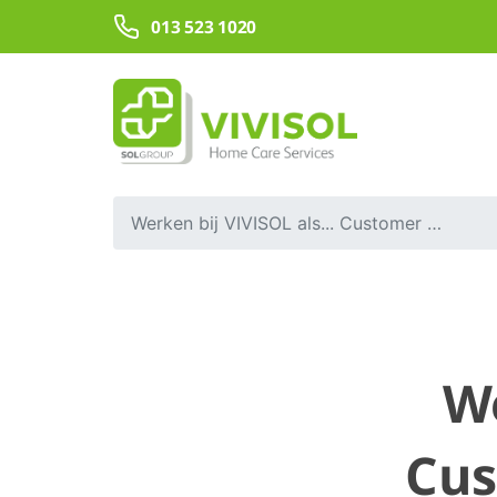
Overslaan en naar hoofdinhoud gaan
013 523 1020
Werken bij VIVISOL als... Customer service specialist
We
Cus