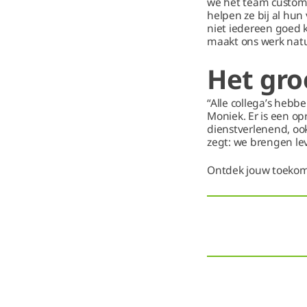
we het team custome
helpen ze bij al hun
niet iedereen goed k
maakt ons werk natu
Het gro
“Alle collega’s hebbe
Moniek. Er is een op
dienstverlenend, ook
zegt: we brengen le
Ontdek jouw toekoms