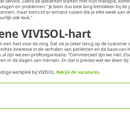
r service. Zodra de patiënten starten met hun therapie, komen 
 vragen en problemen.” Je bent dus best lang betrokken bij de p
ennen, maar soms zit er iemand tussen die je elke week aan de 
urlijk ook leuk.”
ene VIVISOL-hart
n een hart voor de zorg. Dat zie je zeker terug op de customer s
rechte interesse in de verhalen van patiënten en de basis van h
 al zijn we een profitorganisatie. “Commercieel zijn we niet. Zo
ven in de dagen van mensen. En dat is precies wat we doen bij
tige werkplek bij VIVISOL.
Bekijk de vacatures.