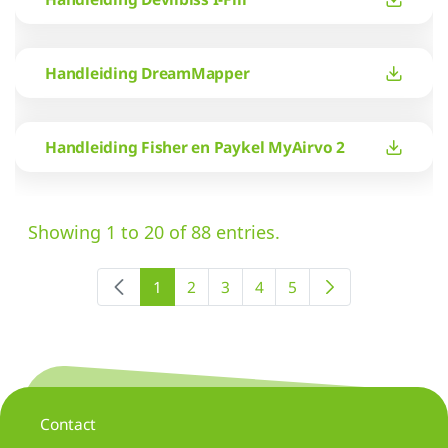
Handleiding DreamMapper
Handleiding Fisher en Paykel MyAirvo 2
Showing 1 to 20 of 88 entries.
1
2
3
4
5
Contact