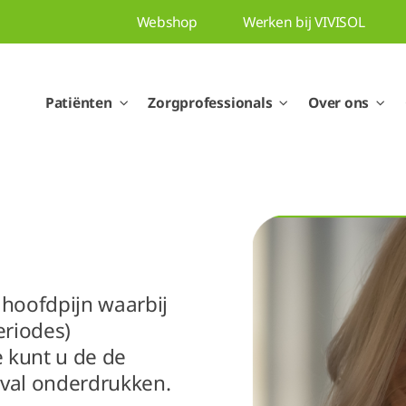
Webshop
Werken bij VIVISOL
Patiënten
Zorgprofessionals
Over ons
 hoofdpijn waarbij
eriodes)
 kunt u de de
nval onderdrukken.