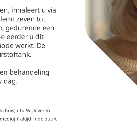
n, inhaleert u via
demt zeven tot
 in, gedurende een
e eerder u dit
hode werkt. De
urstoftank.
een behandeling
w dag.
 (huis)arts. Wij leveren
medicijn’ altijd in de buurt