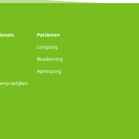
ionals
Patiënten
Longzorg
Beademing
Apneuzorg
senpraktijken