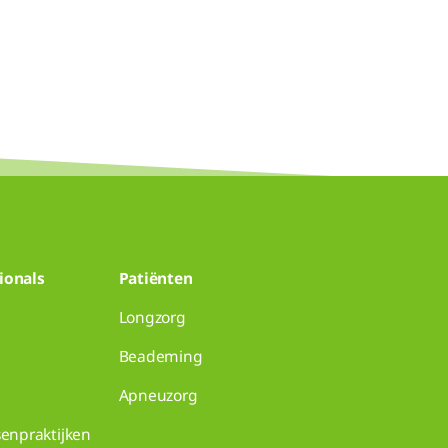
ionals
Patiënten
Longzorg
Beademing
Apneuzorg
senpraktijken