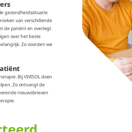
ers
de gezondheidssituatie
inieken van verschillende
t de patiënt en overlegt
igen over het beste
belangrijk. Zo voorzien we
atiënt
therapie. Bij VIVISOL doen
elpen. Zo ontvangt de
iverende nieuwsbrieven
herapie.
cteerd