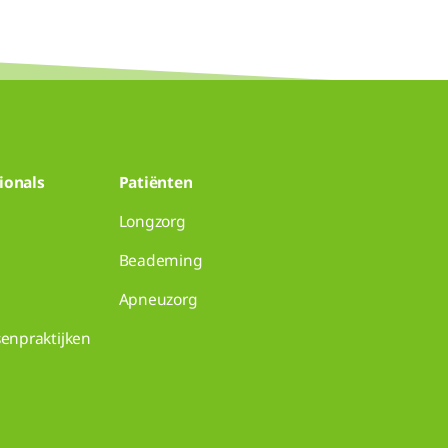
ionals
Patiënten
Longzorg
Beademing
Apneuzorg
senpraktijken