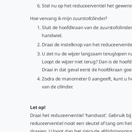
Stel nu op het reduceerventiel het gewenste
Hoe vervang ik mijn zuurstofcilinder?
Sluit de hoofdkraan van de zuurstofcilinde
handwiel.
Draai de instelknop van het reduceervent
U ziet nu de wijzer langzaam teruglopen na
Loopt de wijzer niet terug? Dan is de hoofd
Draai in dat geval eerst de hoofdkraan goe
Zodra de manometer 0 aangeeft, kunt u he
van de cilinder.
Let op!
Draai het reduceerventiel ‘handvast’. Gebruik bi
reduceerventiel nooit een sleutel of tang om het
draaien. U loopt dan het risico de afdichtingsrin