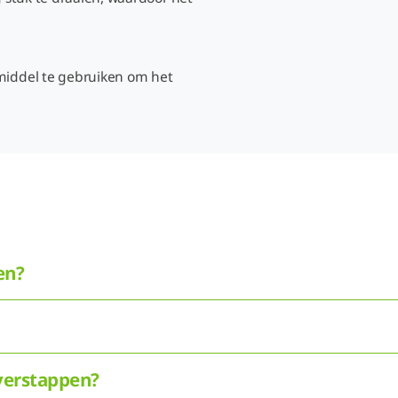
rmiddel te gebruiken om het
en?
overstappen?