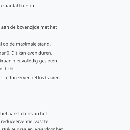
 aantal liters in.
r aan de bovenzijde met het
iel op de maximale stand.
ar 0. Dit kan even duren.
kraan niet volledig gesloten.
d dicht.
t reduceerventiel losdraaien
j het aansluiten van het
 reduceerventiel vast te
g stuk te draaien, waardoor het