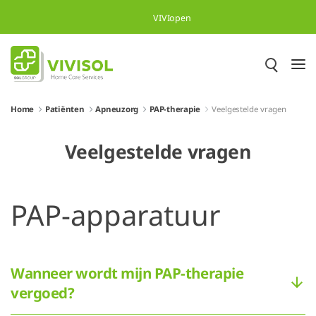
Overslaan en naar hoofdinhoud gaan
VIVIopen
Home
Patiënten
Apneuzorg
PAP-therapie
Veelgestelde vragen
Veelgestelde vragen
PAP-apparatuur
Wanneer wordt mijn PAP-therapie
vergoed?