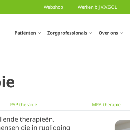
Webshop
Werken bij VIVISOL
Patiënten
Zorgprofessionals
Over ons
ie
PAP-therapie
MRA-therapie
llende therapieën.
mensen die in rugligging