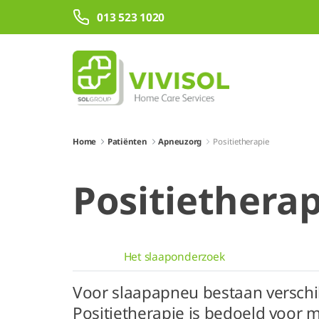
Overslaan en naar hoofdinhoud gaan
013 523 1020
Home
Patiënten
Apneuzorg
Positietherapie
Positietherap
Het slaaponderzoek
Voor slaapapneu bestaan verschi
Positietherapie is bedoeld voor 