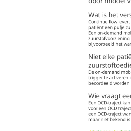
door middel v
Wat is het ve
Continue flow levert
patiënt een pufje z
Een on-demand mobi
zuurstofvoorziening 
bijvoorbeeld het wan
Niet elke pat
zuurstoftoedi
De on-demand mobiel
trigger te activere
beoordeeld worden o
Wie vraagt ee
Een OCD-traject kan 
voor een OCD traject
een OCD-traject wan
maar niet bekend is