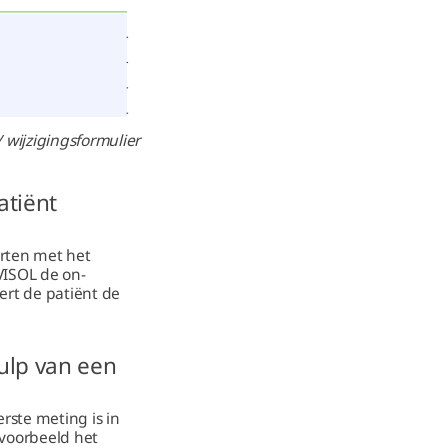
wijzigingsformulier
atiënt
rten met het
VISOL de on-
ert de patiënt de
ulp van een
rste meting is in
jvoorbeeld het