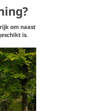
ning?
grijk om naast
eschikt is.