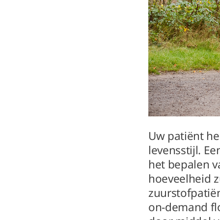
Uw patiënt he
levensstijl. E
het bepalen va
hoeveelheid zu
zuurstofpatiën
on-demand flo