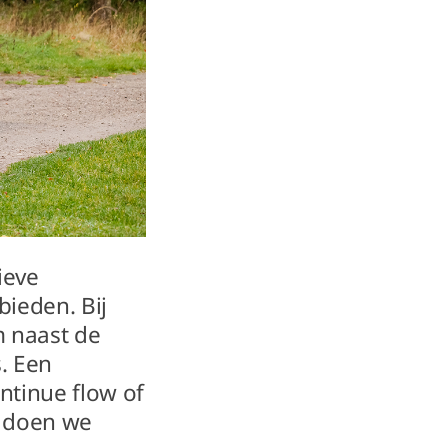
ieve
bieden. Bij
m naast de
. Een
ntinue flow of
m doen we