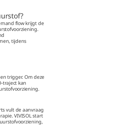
uurstof?
emand flow krijgt de
rstofvoorziening.
nd
men, tijdens
een trigger. Om deze
-traject kan
urstofvoorziening.
rts vult de aanvraag
rapie. VIVISOL start
urstofvoorziening,