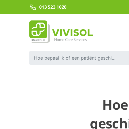
Overslaan en naar hoofdinhoud gaan
013 523 1020
Hoe bepaal ik of een patiënt geschikt is voor een on-demand mobiele zuurstofvoorziening?
Hoe 
gesch