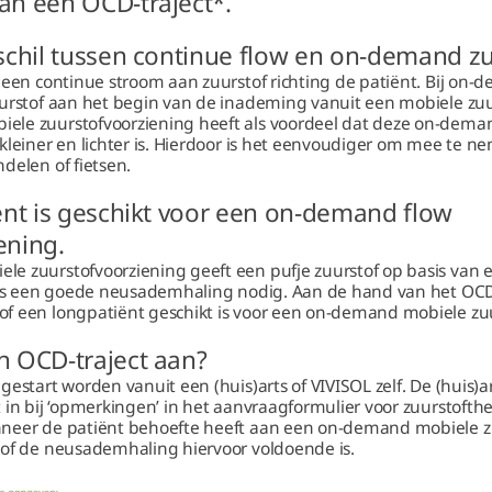
an een OCD-traject*.
rschil tussen continue flow en on-demand z
 een continue stroom aan zuurstof richting de patiënt. Bij on-d
uurstof aan het begin van de inademing vanuit een mobiele zuu
ele zuurstofvoorziening heeft als voordeel dat deze on-dema
kleiner en lichter is. Hierdoor is het eenvoudiger om mee te ne
delen of fietsen.
iënt is geschikt voor een on-demand flow
ening.
e zuurstofvoorziening geeft een pufje zuurstof op basis van 
n is een goede neusademhaling nodig. Aan de hand van het OCD
f een longpatiënt geschikt is voor een on-demand mobiele zu
n OCD-traject aan?
gestart worden vanuit een (huis)arts of VIVISOL zelf. De (huis)a
 in bij ‘opmerkingen’ in het aanvraagformulier voor zuurstofthe
neer de patiënt behoefte heeft aan een on-demand mobiele zu
 of de neusademhaling hiervoor voldoende is.