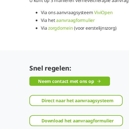
U kunt op 3 manieren verneveltherapie aanvra
Via ons aanvraagsysteem
ViviOpen
Via het
aanvraagformulier
Via
zorgdomein
(voor eerstelijnszorg)
Snel regelen:
Neem contact met ons op
Direct naar het aanvraagsysteem
Download het aanvraagformulier