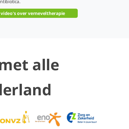
ntibiotica.
e video's over verneveltherapie
met alle
derland