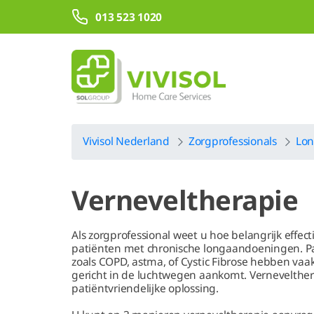
Overslaan en naar hoofdinhoud gaan
013 523 1020
Vivisol Nederland
Zorgprofessionals
Lon
Verneveltherapie
Als zorgprofessional weet u hoe belangrijk eff
patiënten met chronische longaandoeningen. 
zoals COPD, astma, of Cystic Fibrose hebben vaa
gericht in de luchtwegen aankomt. Vernevelthe
patiëntvriendelijke oplossing.