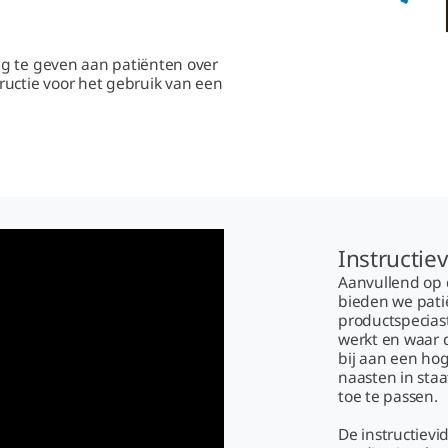
g te geven aan patiënten over
ructie voor het gebruik van een
Instructie
Aanvullend op 
bieden we patië
productspecias
werkt en waar 
bij aan een ho
naasten in staa
toe te passen.
De instructievi