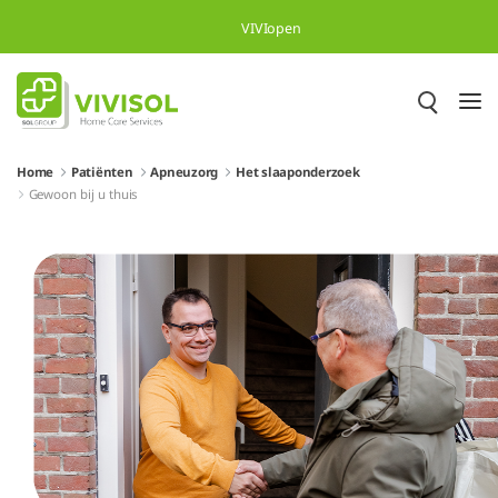
Overslaan en naar hoofdinhoud gaan
VIVIopen
Home
Patiënten
Apneuzorg
Het slaaponderzoek
Gewoon bij u thuis