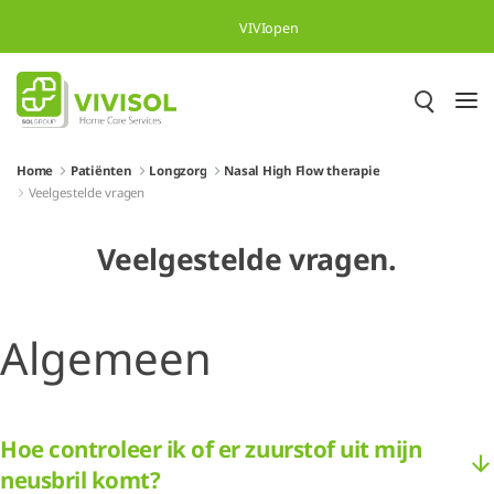
Overslaan en naar hoofdinhoud gaan
VIVIopen
Home
Patiënten
Longzorg
Nasal High Flow therapie
Veelgestelde vragen
Veelgestelde vragen.
Algemeen
Hoe controleer ik of er zuurstof uit mijn
neusbril komt?