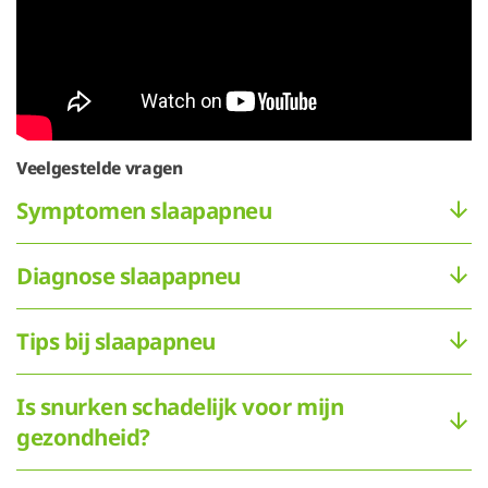
Veelgestelde vragen
Symptomen slaapapneu
Diagnose slaapapneu
Tips bij slaapapneu
Is snurken schadelijk voor mijn
gezondheid?