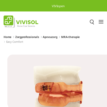
Overslaan en naar hoofdinhoud gaan
VIVIopen
Home
Zorgprofessionals
Apneuzorg
MRA-therapie
Easy Comfort