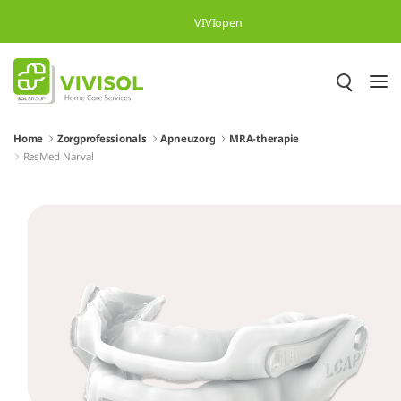
Overslaan en naar hoofdinhoud gaan
VIVIopen
Home
Zorgprofessionals
Apneuzorg
MRA-therapie
ResMed Narval