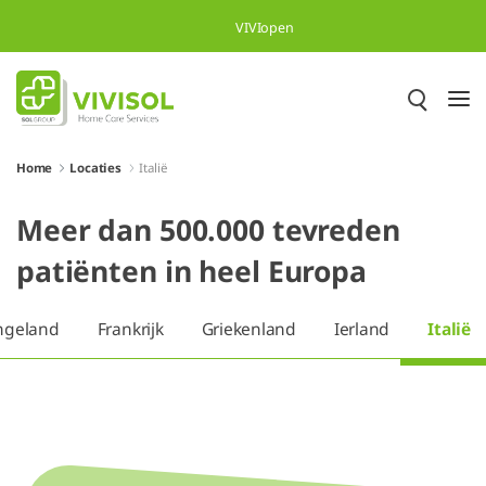
Skip to Main Content
VIVIopen
Home
Locaties
Italië
Meer dan 500.000 tevreden
patiënten in heel Europa
ngeland
Frankrijk
Griekenland
Ierland
Italië