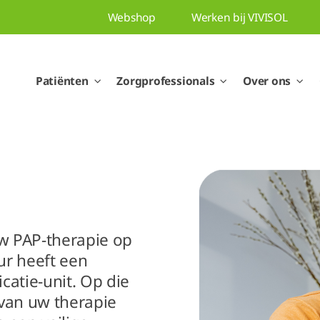
Webshop
Werken bij VIVISOL
Patiënten
Zorgprofessionals
Over ons
w PAP-therapie op
ur heeft een
atie-unit. Op die
 van uw therapie