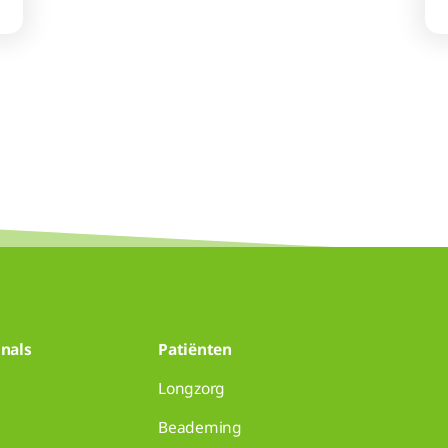
nals
Patiënten
Longzorg
Beademing