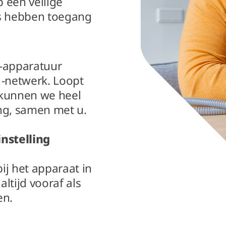
p een veilige
ts hebben toegang
s-apparatuur
 -netwerk. Loopt
 kunnen we heel
ng, samen met u.
nstelling
bij het apparaat in
altijd vooraf als
en.