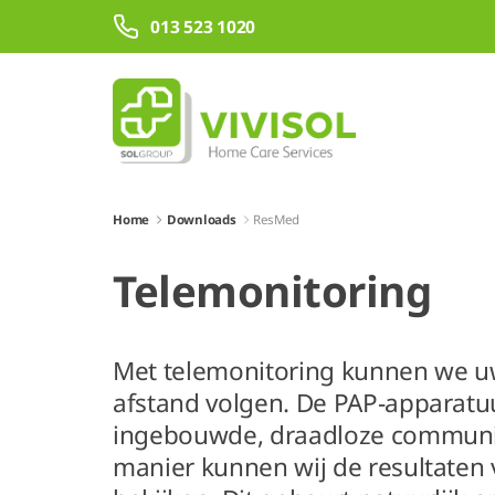
Overslaan en naar hoofdinhoud gaan
013 523 1020
Home
Downloads
ResMed
Telemonitoring
Met telemonitoring kunnen we u
afstand volgen. De PAP-apparatu
ingebouwde, draadloze communic
manier kunnen wij de resultaten