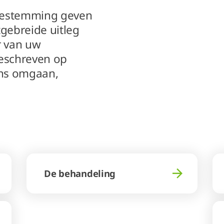
 toestemming geven
itgebreide uitleg
r van uw
beschreven op
ens omgaan,
De behandeling